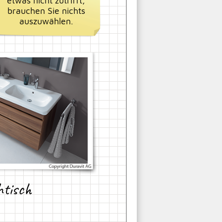
etwas nicht zutrifft,
brauchen Sie nichts
auszuwählen.
tisch